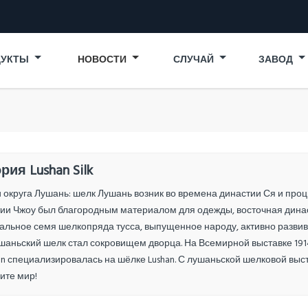
ДУКТЫ
НОВОСТИ
СЛУЧАЙ
ЗАВОД
рия Lushan Silk
 округа Лушань: шелк Лушань возник во времена династии Ся и проц
ии Чжоу был благородным материалом для одежды, восточная династ
льное семя шелкопряда тусса, выпущенное народу, активно развива
шаньский шелк стал сокровищем дворца. На Всемирной выставке 191
n специализировалась на шёлке Lushan. С лушаньской шелковой выс
ите мир!