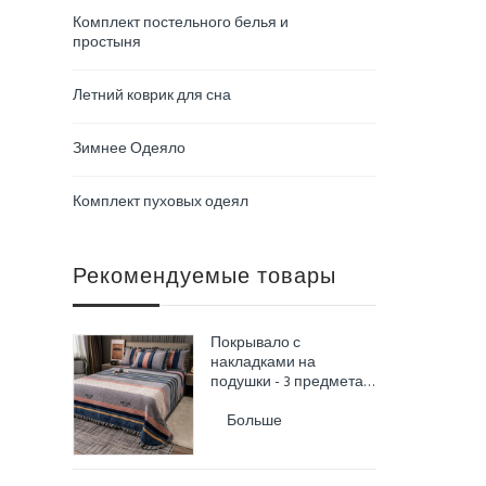
Комплект постельного белья и
простыня
Летний коврик для сна
Зимнее Одеяло
Комплект пуховых одеял
Рекомендуемые товары
Покрывало с
накладками на
подушки - 3 предмета,
размер King Size /
queen size
Больше