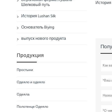
Верблюжья ферма Лушань -

История
Шелковый путь
История Lushan Silk

Основатель Biying

выпуск нового продукта

Полу
Продукция
Простыни
Одеяло и одеяло
Одеяла
Полотенце Одеяло