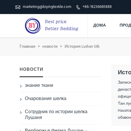
marketing@biyingtextile.com
+86-18236665888


ДОМА
ПРО
Главная
>
новости
>
История Lushan Silk
новости
Исто
Записи
знание ткани

династ
официа
Очарование шелка

Тан лу
Hausma
Сотрудник по истории шелка

Лушаня
обзвон