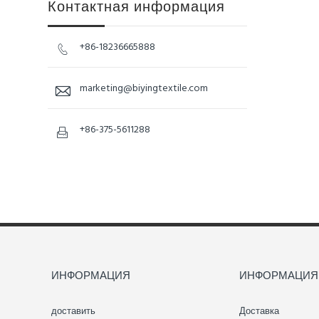
Контактная информация
+86-18236665888

marketing@biyingtextile.com

+86-375-5611288

ИНФОРМАЦИЯ
ИНФОРМАЦИЯ
доставить
Доставка