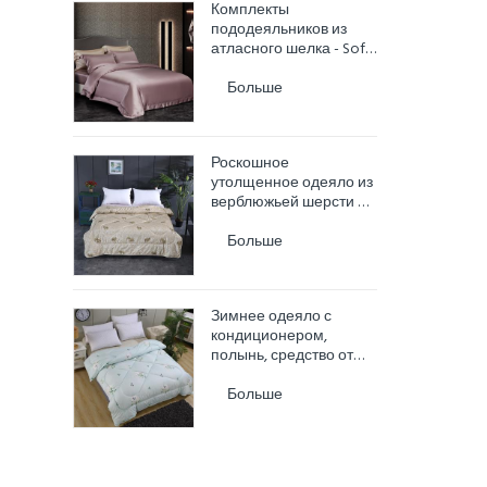
Комплекты
пододеяльников из
атласного шелка - Soft
Luxury Silky
Больше
Роскошное
утолщенное одеяло из
верблюжьей шерсти на
зиму -
гипоаллергенное,
Больше
сохраняет тепло
Зимнее одеяло с
кондиционером,
полынь, средство от
комаров, одеяло с
двумя кроватями
Больше
размера «king-size»,
пуховое одеяло с
кроватью размера
«queen-size»